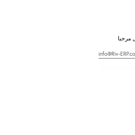
 مرحبا
info@Riv-ERP.c
+9665520071