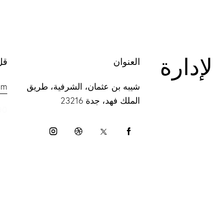
لة لإدارة
العنوان
قل
شيبه بن عثمان، الشرفية، طريق
om
الملك فهد، جدة 23216
90