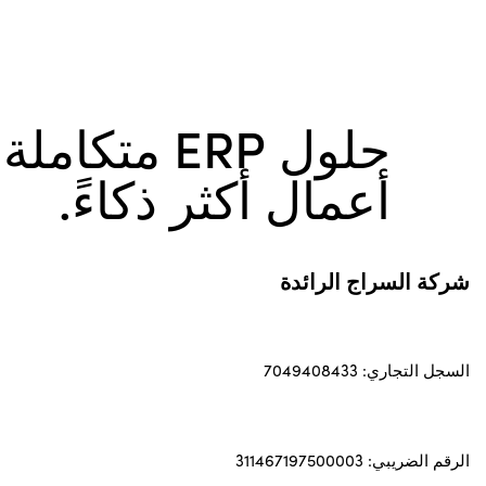
حلول ERP متكام
أعمال أكثر ذكاءً.
شركة السراج الرائدة
السجل التجاري: 7049408433
الرقم الضريبي: 311467197500003