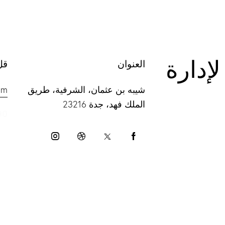
لة لإدارة
العنوان
قل
شيبه بن عثمان، الشرفية، طريق
om
الملك فهد، جدة 23216
90