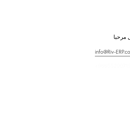
 مرحبا
info@Riv-ERP.c
+9665520071