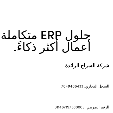
حلول ERP متكام
أعمال أكثر ذكاءً.
شركة السراج الرائدة
السجل التجاري: 7049408433
الرقم الضريبي: 311467197500003