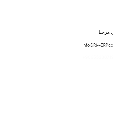
 مرحبا
info@Riv-ERP.c
+9665520071