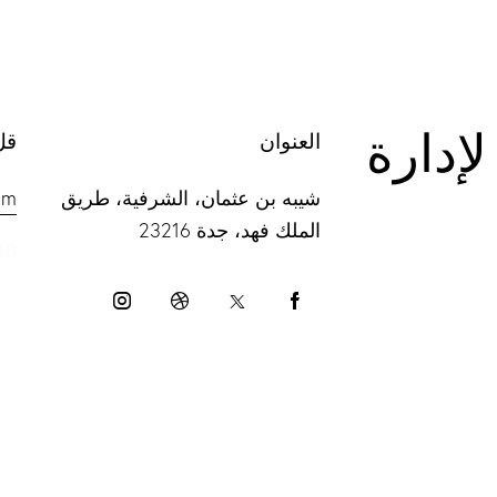
لة لإدارة
العنوان
قل
شيبه بن عثمان، الشرفية، طريق
om
الملك فهد، جدة 23216
90