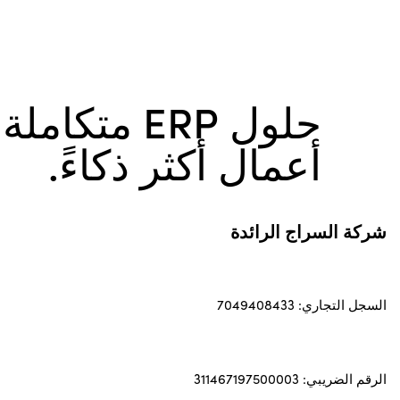
حلول ERP متكام
أعمال أكثر ذكاءً.
شركة السراج الرائدة
السجل التجاري: 7049408433
الرقم الضريبي: 311467197500003