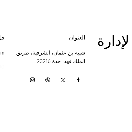
لة لإدارة
العنوان
قل
شيبه بن عثمان، الشرفية، طريق
om
الملك فهد، جدة 23216
90