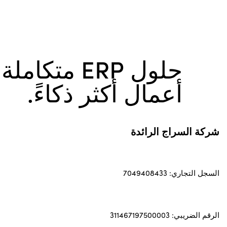
حلول ERP متكام
أعمال أكثر ذكاءً.
شركة السراج الرائدة
السجل التجاري: 7049408433
الرقم الضريبي: 311467197500003