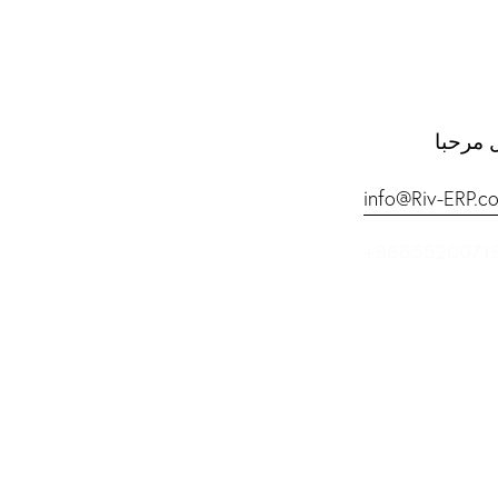
 مرحبا
info@Riv-ERP.c
+9665520071