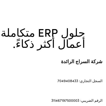
حلول ERP متكام
أعمال أكثر ذكاءً.
شركة السراج الرائدة
السجل التجاري: 7049408433
الرقم الضريبي: 311467197500003