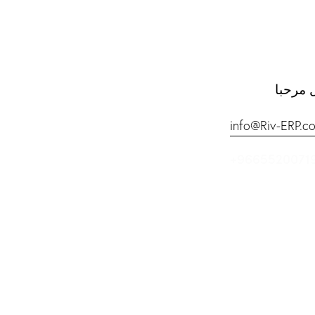
 مرحبا
info@Riv-ERP.c
+9665520071