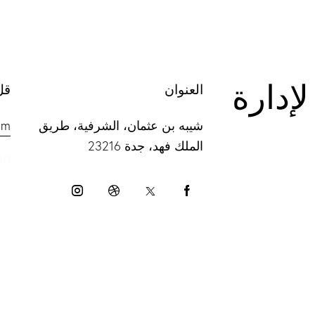
لة لإدارة
العنوان
قل
شيبه بن عثمان، الشرفية، طريق
om
الملك فهد، جدة 23216
90