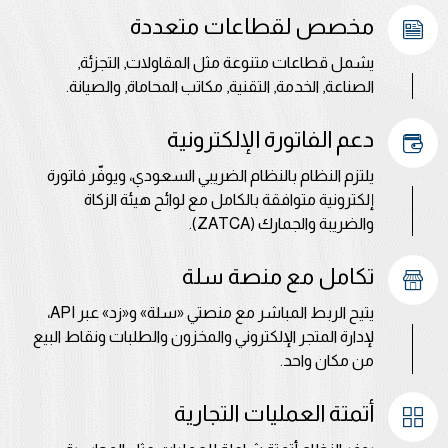
مخصص لقطاعات متعددة
يشمل قطاعات متنوعة مثل المقاولات, التجزئة,
الصناعة, الخدمة, التقنية, مكاتب المحاماة, والصيانة.
دعم الفاتورة الإلكترونية
يلتزم النظام بالنظام الضريبي السعودي، ويوفّر فاتورة
إلكترونية متوافقة بالكامل مع لوائح هيئة الزكاة
والضريبة والجمارك (ZATCA).
تكامل مع منصة سلة
يتيح الربط المباشر مع منصتي «سلة» و«زد» عبر API،
لإدارة المتجر الإلكتروني والمخزون والطلبات ونقاط البيع
من مكان واحد.
أتمتة العمليات التجارية