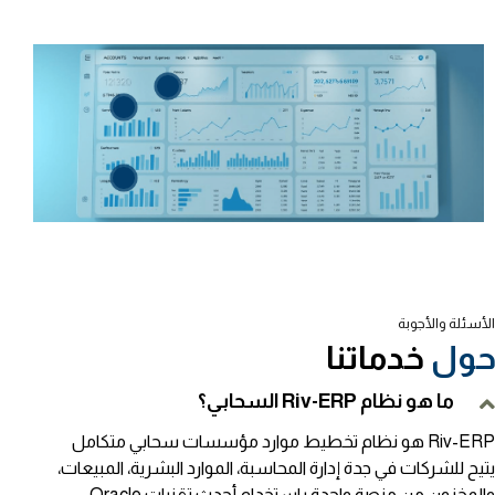
الأسئلة والأجوبة
ول
خدماتنا
ما هو نظام Riv-ERP السحابي؟
Riv-ERP هو نظام تخطيط موارد مؤسسات سحابي متكامل
يتيح للشركات في جدة إدارة المحاسبة، الموارد البشرية، المبيعات،
والمخزون من منصة واحدة باستخدام أحدث تقنيات Oracle