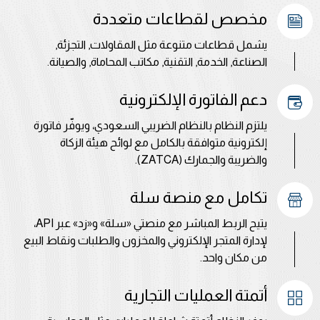
مخصص لقطاعات متعددة
يشمل قطاعات متنوعة مثل المقاولات, التجزئة,
الصناعة, الخدمة, التقنية, مكاتب المحاماة, والصيانة.
دعم الفاتورة الإلكترونية
يلتزم النظام بالنظام الضريبي السعودي، ويوفّر فاتورة
إلكترونية متوافقة بالكامل مع لوائح هيئة الزكاة
والضريبة والجمارك (ZATCA).
تكامل مع منصة سلة
يتيح الربط المباشر مع منصتي «سلة» و«زد» عبر API،
لإدارة المتجر الإلكتروني والمخزون والطلبات ونقاط البيع
من مكان واحد.
أتمتة العمليات التجارية