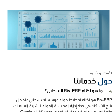
الأسئلة والأجوبة
ول
خدماتنا
ما هو نظام Riv-ERP السحابي؟
Riv-ERP هو نظام تخطيط موارد مؤسسات سحابي متكامل
يتيح للشركات في جدة إدارة المحاسبة، الموارد البشرية، المبيعات،
والمخزون من منصة واحدة باستخدام أحدث تقنيات Oracle